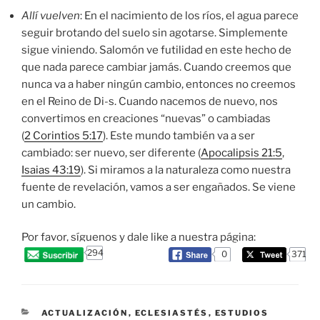
Allí vuelven
: En el nacimiento de los ríos, el agua parece
seguir brotando del suelo sin agotarse. Simplemente
sigue viniendo. Salomón ve futilidad en este hecho de
que nada parece cambiar jamás. Cuando creemos que
nunca va a haber ningún cambio, entonces no creemos
en el Reino de Di-s. Cuando nacemos de nuevo, nos
convertimos en creaciones “nuevas” o cambiadas
(
2 Corintios 5:17
). Este mundo también va a ser
cambiado: ser nuevo, ser diferente (
Apocalipsis 21:5
,
Isaias 43:19
). Si miramos a la naturaleza como nuestra
fuente de revelación, vamos a ser engañados. Se viene
un cambio.
Por favor, síguenos y dale like a nuestra página:
294
0
371
CATEGORIES
ACTUALIZACIÓN
,
ECLESIASTÉS
,
ESTUDIOS