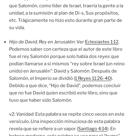
que Salomón, como líder de Israel, traería la gente a la
unidad, a la sumisión al plan de Di-s, Sus propósitos,
etc. Trágicamente no hizo esto durante gran parte de
su vida.
Hijo de David, Rey en Jerusalén
: Ver
Eclesiastes 1:12
.
Podemos saber con certeza que el autor de este libro
fue el rey Salomón porque solo había dos reyes que
podían llamarse a sí mismos “rey sobre Israel (un reino
unido) en Jerusalén”: David y Salomón. Después de
Salomón, el Imperio se dividió (
1 Reyes 11:26-40
).
Debido a que dice, “Hijo de David”, podemos concluir
que no fue David quien escribió este libro, sino que
tuvo que haber sido Salomón.
v2:
Vanidad
: Esta palabra se repite cinco veces en este
versículo. Una inspección minuciosa de esta palabra
revela que se refiere a un vapor (
Santiago 4:14
). En