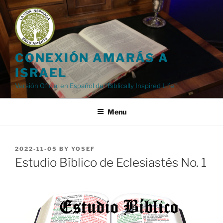
Skip
to
content
CONEXIÓN AMARÁS A
ISRAEL
Versión Oficial en Español de "Biblically Inspired Life"
Menu
POSTED
2022-11-05
BY
YOSEF
ON
Estudio Bíblico de Eclesiastés No. 1