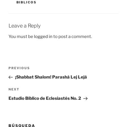
BIBLICOS
Leave a Reply
You must be
logged in
to post a comment.
Post
Previous
PREVIOUS
navigation
Post
¡Shabbat Shalom! Parashá Lej Lejá
Next
NEXT
Post
Estudio Bíblico de Eclesiastés No. 2
BÚSQUEDA