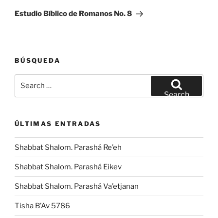
Post
Estudio Bíblico de Romanos No. 8
BÚSQUEDA
Search
for:
Search
ÚLTIMAS ENTRADAS
Shabbat Shalom. Parashá Re’eh
Shabbat Shalom. Parashá Eikev
Shabbat Shalom. Parashá Va’etjanan
Tisha B’Av 5786