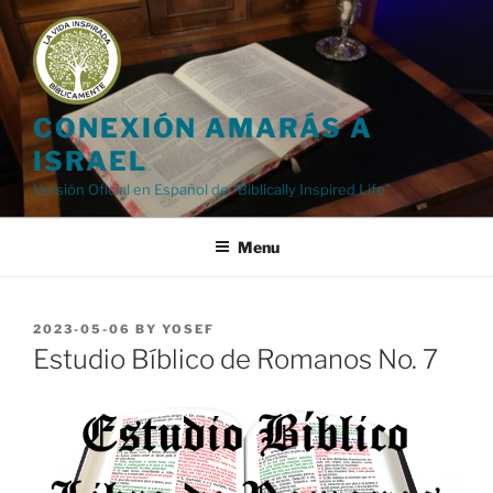
Skip
to
content
CONEXIÓN AMARÁS A
ISRAEL
Versión Oficial en Español de "Biblically Inspired Life"
Menu
POSTED
2023-05-06
BY
YOSEF
ON
Estudio Bíblico de Romanos No. 7