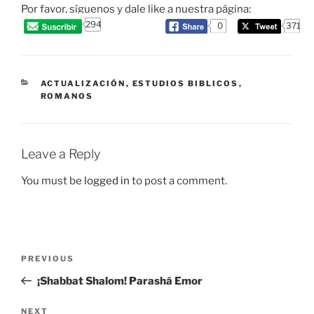
Por favor, síguenos y dale like a nuestra página:
294
0
371
CATEGORIES
ACTUALIZACIÓN
,
ESTUDIOS BIBLICOS
,
ROMANOS
Leave a Reply
You must be
logged in
to post a comment.
Post
Previous
PREVIOUS
navigation
Post
¡Shabbat Shalom! Parashá Emor
Next
NEXT