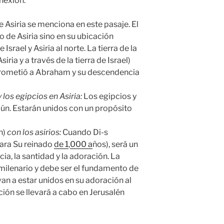
nexión.
e Asiria se menciona en este pasaje. El
o de Asiria sino en su ubicación
Israel y Asiria al norte. La tierra de la
iria y a través de la tierra de Israel)
 prometió a Abraham y su descendencia
 los egipcios en Asiria:
Los egipcios y
mún. Estarán unidos con un propósito
n)
con los asirios:
Cuando Di-s
para Su reinado
de 1
,
000 a
ños), será un
cia, la santidad y la adoración. La
 milenario y debe ser el fundamento de
van a estar unidos en su adoración al
ción se llevará a cabo en Jerusalén