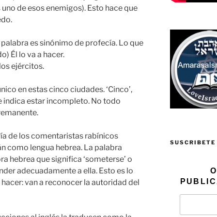
s uno de esos enemigos). Esto hace que
edo.
 palabra es sinónimo de profecía. Lo que
) Él lo va a hacer.
los ejércitos.
nico en estas cinco ciudades. ‘Cinco’,
 indica estar incompleto. No todo
 remanente.
a de los comentaristas rabínicos
SUSCRIBETE
aán como lengua hebrea. La palabra
ra hebrea que significa ‘someterse’ o
nder adecuadamente a ella. Esto es lo
O
PUBLIC
 hacer: van a reconocer la autoridad del