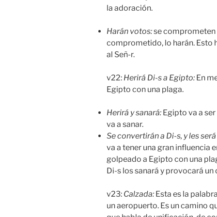
la adoración.
Harán votos:
se comprometen co
comprometido, lo harán. Esto h
al Señ-r.
v22:
H
erirá Di-s a Egipto
:
En me
Egipto con una plaga.
H
erirá y sanará
:
Egipto va a ser
va a sanar.
Se convertirán a Di-s, y les ser
va a tener una gran influencia 
golpeado a Egipto con una plag
Di-s los sanará y provocará un 
v23:
Calzada
:
Esta es la palabra
un aeropuerto. Es un camino qu