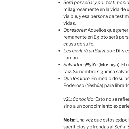
Se
rá por señal y por testimoni
milagrosamente en la vida de u
visible, y esa persona da testi
vidas.
Opresores:
Aquellos que genera
remanente en Egipto será perse
causa de su fe.
Les enviará un Salvador:
Di-s e
llaman.
Salvador:
מוֹשִׁ֥יעַ : (Moshiya). El nombre ‘Yeshúa’ proviene de esta misma
raíz. Su nombre significa salva
Q
ue los libre
:
En medio de su per
Poderoso (Yeshúa) para librarl
v21:
Conocido:
Esto no se refi
sino a un conocimiento experien
Nota:
Una vez que estos egipci
sacrificios y ofrendas al Señ-r