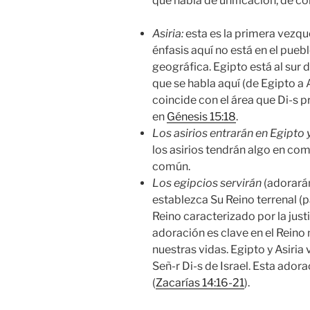
que habla de unificación, de co
Asiria:
esta es la primera vezqu
énfasis aquí no está en el puebl
geográfica. Egipto está al sur de 
que se habla aquí (de Egipto a As
coincide con el área que Di-s
en
Génesis 15:18
.
Los asirios entrarán en Egipto y
los asirios tendrán algo en co
común.
Los egipcios servirán
(adorará
establezca Su Reino terrenal (
Reino caracterizado por la justi
adoración es clave en el Reino
nuestras vidas. Egipto y Asiria 
Señ-r Di-s de Israel. Esta adora
(
Zacarías 14:16-21
).