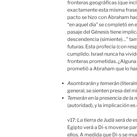
fronteras geográficas (que incl
exactamente esta misma frase 
pacto se hizo con Abraham ha
“en aquel día” se completó en e
pasaje del Génesis tiene implic
descendencia (simiente)…” tamb
futuras. Esta profecía (con res
cumplido. Israel nunca ha vivid
fronteras prometidas. ¿Alguna v
prometió a Abraham que lo haría,
Asombrarán y temerán
(litera
general, se sienten presa del
Temerán en la presencia de la 
(autoridad), y la implicación 
v17:
La tierra de Judá será
de e
Egipto verá a Di-s moverse para
ellos. A medida que Di-s se muev