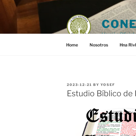
Skip
to
content
CONE
Versión Oficial 
Home
Nosotros
Hna Riv
POSTED
2023-12-21
BY
YOSEF
ON
Estudio Bíblico de 