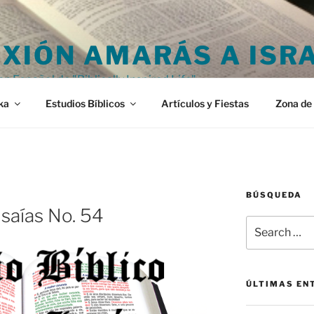
XIÓN AMARÁS A ISR
en Español de "Biblically Inspired Life"
ka
Estudios Bíblicos
Artículos y Fiestas
Zona de 
BÚSQUEDA
Isaías No. 54
Search
for:
ÚLTIMAS EN