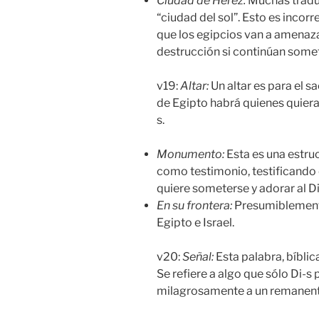
Ciudad de
Herez
:
Muchas traduc
“ciudad del sol”. Esto es incorr
que los egipcios van a amenaza
destrucción si continúan someti
v19:
Altar:
Un altar es para el sa
de Egipto habrá quienes quieran
s.
Monumento
:
Esta es una estru
como testimonio, testificando
quiere someterse y adorar al Di-
En su frontera:
Presumiblemente 
Egipto e Israel.
v20:
Señal:
Esta palabra, bíbli
Se refiere a algo que sólo Di-s 
milagrosamente a un remanente 