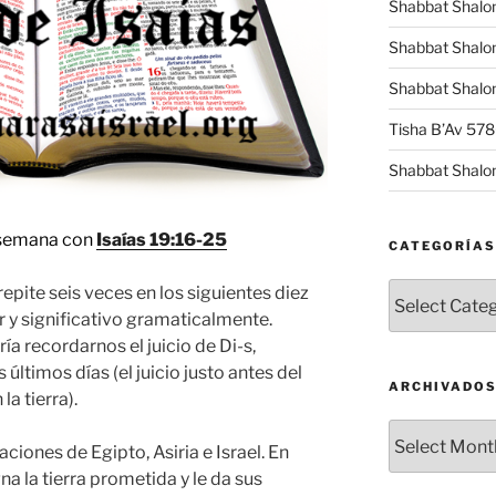
Shabbat Shalo
Shabbat Shalo
Shabbat Shalom
Tisha B’Av 57
Shabbat Shalo
 semana con
Isaías 19:16-25
CATEGORÍAS
Categorías
repite seis veces en los siguientes diez
r y significativo gramaticalmente.
a recordarnos el juicio de Di-s,
 últimos días (el juicio justo antes del
ARCHIVADO
a tierra).
Archivados
aciones de Egipto, Asiria e Israel. En
na la tierra prometida y le da sus