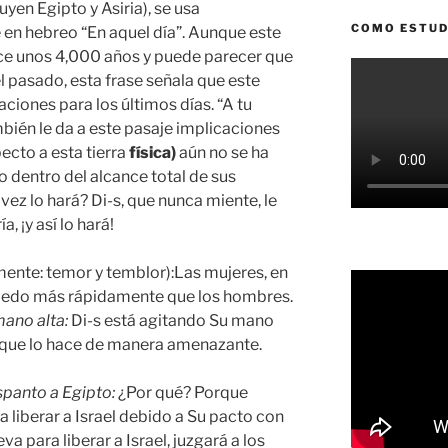
uyen Egipto y Asiria), se usa
COMO ESTUD
en hebreo “En aquel día”. Aunque este
ce unos 4,000 años y puede parecer que
l pasado, esta frase señala que este
aciones para los últimos días. “A tu
ién le da a este pasaje implicaciones
pecto a esta tierra
física)
aún no se ha
o dentro del alcance total de sus
ez lo hará? Di-s, que nunca miente, le
 ¡y así lo hará!
lmente: temor y temblor):Las mujeres, en
 miedo más rápidamente que los hombres.
mano alta
:
Di-s está agitando Su mano
es que lo hace de manera amenazante.
spanto a
Egipto:
¿Por qué? Porque
 liberar a Israel debido a Su pacto con
a para liberar a Israel, juzgará a los