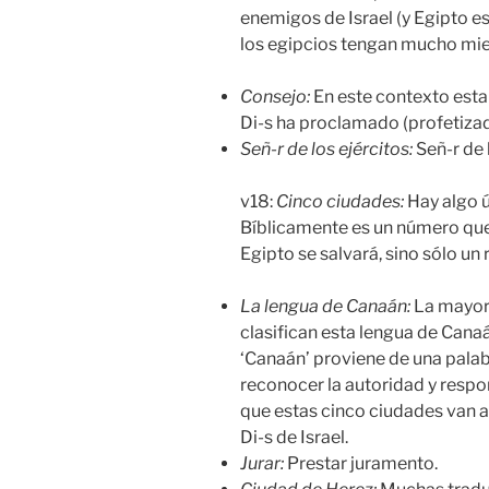
enemigos de Israel (y Egipto e
los egipcios tengan mucho mi
Consejo:
En este contexto esta
Di-s ha proclamado (profetizado
Señ-r de los ejércitos:
Señ-r de 
v18:
Cinco ciudades:
Hay algo ú
Bíblicamente es un número que
Egipto se salvará, sino sólo un
La lengua de Canaán:
La mayorí
clasifican esta lengua de Can
‘Canaán’ proviene de una palab
reconocer la autoridad y respo
que estas cinco ciudades van a
Di-s de Israel.
Jurar:
Prestar juramento.