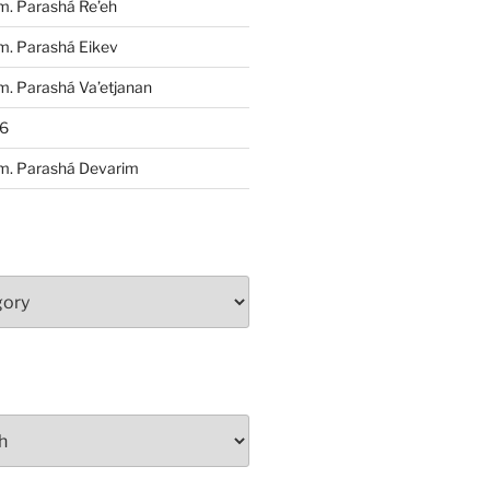
m. Parashá Re’eh
m. Parashá Eikev
. Parashá Va’etjanan
86
m. Parashá Devarim
S