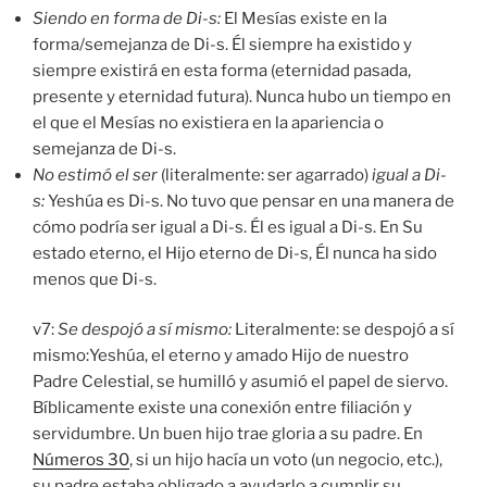
S
iendo
en forma de Di-s:
El Mesías existe en la
forma/semejanza de Di-s. Él siempre ha existido y
siempre existirá en esta forma (eternidad pasada,
presente y eternidad futura). Nunca hubo un tiempo en
el que el Mesías no existiera en la apariencia o
semejanza de Di-s.
No
estimó el ser
(literalmente: ser agarrado)
igual a Di-
s:
Yeshúa es Di-s. No tuvo que pensar en una manera de
cómo podría ser igual a Di-s. Él es igual a Di-s. En Su
estado eterno, el Hijo eterno de Di-s, Él nunca ha sido
menos que Di-s.
v7:
Se despojó a sí mismo:
Literalmente: se despojó a sí
mismo:Yeshúa, el eterno y amado Hijo de nuestro
Padre Celestial, se humilló y asumió el papel de siervo.
Bíblicamente existe una conexión entre filiación y
servidumbre. Un buen hijo trae gloria a su padre. En
Números 30
, si un hijo hacía un voto (un negocio, etc.),
su padre estaba obligado a ayudarlo a cumplir su