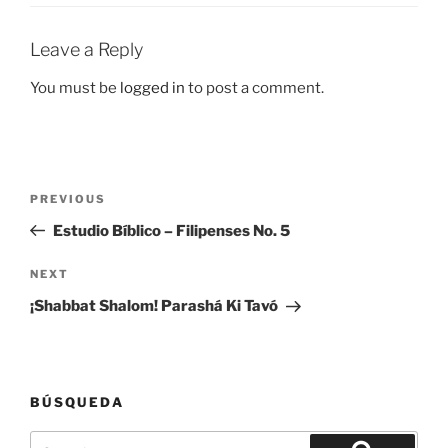
Leave a Reply
You must be
logged in
to post a comment.
Post
Previous
PREVIOUS
navigation
Post
Estudio Bíblico – Filipenses No. 5
Next
NEXT
Post
¡Shabbat Shalom! Parashá Ki Tavó
BÚSQUEDA
Search