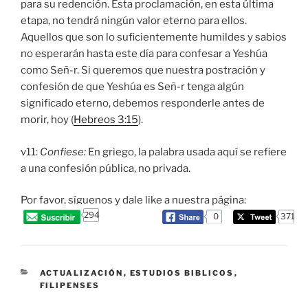
para su redención. Esta proclamación, en esta última
etapa, no tendrá ningún valor eterno para ellos.
Aquellos que son lo suficientemente humildes y sabios
no esperarán hasta este día para confesar a Yeshúa
como Señ-r. Si queremos que nuestra postración y
confesión de que Yeshúa es Señ-r tenga algún
significado eterno, debemos responderle antes de
morir, hoy (
Hebreos 3:15
).
v11:
Confiese
:
En griego, la palabra usada aquí se refiere
a una confesión pública, no privada.
Por favor, síguenos y dale like a nuestra página:
294
0
371
CATEGORIES
ACTUALIZACIÓN
,
ESTUDIOS BIBLICOS
,
FILIPENSES