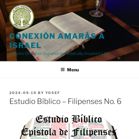
Skip
to
content
CONEXIÓN AMARÁS A
ISRAEL
Versión Oficial en Español de "Biblically Inspired Life"
Menu
POSTED
2024-09-19
BY
YOSEF
ON
Estudio Bíblico – Filipenses No. 6