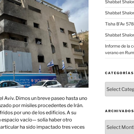
Shabbat Shalo
Shabbat Shalom
Tisha B’Av 57
Shabbat Shalo
Informe de la 
verano en Rum
CATEGORÍAS
Categorías
l Aviv. Dimos un breve paseo hasta uno
nzado por misiles procedentes de Irán.
ARCHIVADO
ridos por uno de los edificios. A su
 espacio vacío— solía haber otro
Archivados
 particular ha sido impactado tres veces