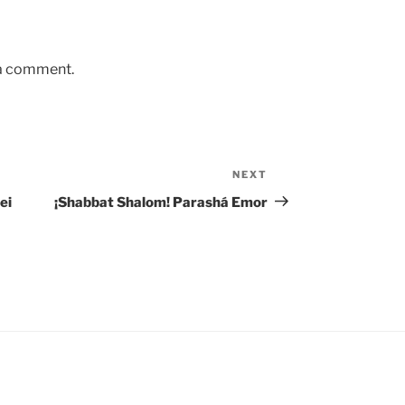
 a comment.
NEXT
Next
Post
ei
¡Shabbat Shalom! Parashá Emor