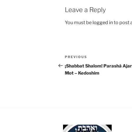
Leave a Reply
You must be
logged in
to post
Post
Previous
PREVIOUS
navigation
Post
¡Shabbat Shalom! Parashá Ajar
Mot – Kedoshim