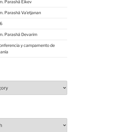
m. Parashá Eikev
. Parashá Va’etjanan
86
m. Parashá Devarim
conferencia y campamento de
anía
S