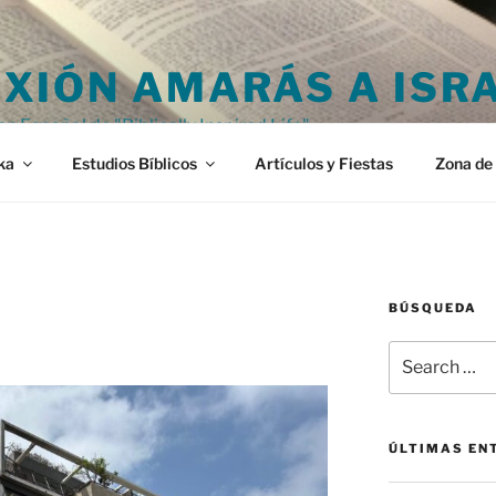
XIÓN AMARÁS A ISR
en Español de "Biblically Inspired Life"
ka
Estudios Bíblicos
Artículos y Fiestas
Zona de 
BÚSQUEDA
Search
for:
ÚLTIMAS EN