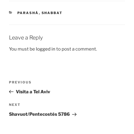
CATEGORIES
PARASHÁ
,
SHABBAT
Leave a Reply
You must be
logged in
to post a comment.
Post
Previous
PREVIOUS
navigation
Post
Visita a Tel Aviv
Next
NEXT
Post
Shavuot/Pentecostés 5786