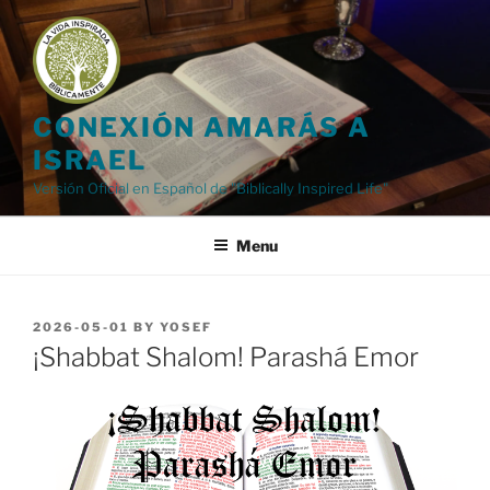
Skip
to
content
CONEXIÓN AMARÁS A
ISRAEL
Versión Oficial en Español de "Biblically Inspired Life"
Menu
POSTED
2026-05-01
BY
YOSEF
ON
¡Shabbat Shalom! Parashá Emor