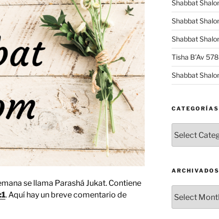
Shabbat Shalo
Shabbat Shalo
Shabbat Shalom
Tisha B’Av 57
Shabbat Shalo
CATEGORÍAS
Categorías
ARCHIVADO
semana se llama Parashá Jukat. Contiene
Archivados
:1
. Aquí hay un breve comentario de