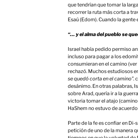
que tendrían que tomar la larga
recorrer la ruta más corta a tra
Esaú (Edom). Cuando la gente e
“… y el alma del pueblo se que
Israel había pedido permiso ant
incluso para pagar a los edomit
consumieran en el camino (ver
rechazó. Muchos estudiosos en
se quedó corta en el camino”.
c
desánimo. En otras palabras, Is
sobre Arad, quería ir a la guer
victoria tomar el atajo (camin
HaShem no estuvo de acuerdo
Parte de la fe es confiar en Di-
petición de uno de la manera q
tiempos en que la voluntad de Di