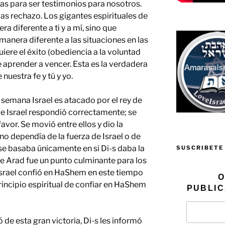
orias para ser testimonios para nosotros.
as rechazo. Los gigantes espirituales de
a diferente a ti y a mí, sino que
nera diferente a las situaciones en las
iere el éxito (obediencia a la voluntad
 aprender a vencer. Esta es la verdadera
nuestra fe y tú y yo.
a semana Israel es atacado por el rey de
e Israel respondió correctamente; se
avor. Se movió entre ellos y dio la
 no dependía de la fuerza de Israel o de
 se basaba únicamente en si Di-s daba la
SUSCRIBETE
bre Arad fue un punto culminante para los
 Israel confió en HaShem en este tiempo
O
principio espiritual de confiar en HaShem
PUBLIC
 de esta gran victoria, Di-s les informó