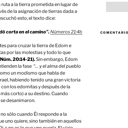
 ruta a la tierra prometida en lugar de
vés de la asignación de tierras dada a
scuchó esto, el texto dice:
dó corta en el camino”.
Números 21:4b
COMENTARIO
es para cruzar la tierra de Edom e
as por las molestias y todo lo que
Núm. 20:14-21
).
Sin embargo, Edom
tienden la fase
“… y el alma del pueblo
omo un modismo que habla de
rael, habiendo tenido una gran victoria
ra con los edomitas y después de la
o más corto) a su destino. Cuando
 se desanimaron.
s no sólo cuando Él responde a la
ue uno quiere, sino también en aquellos
-s no es lo que uno quería. El viaje