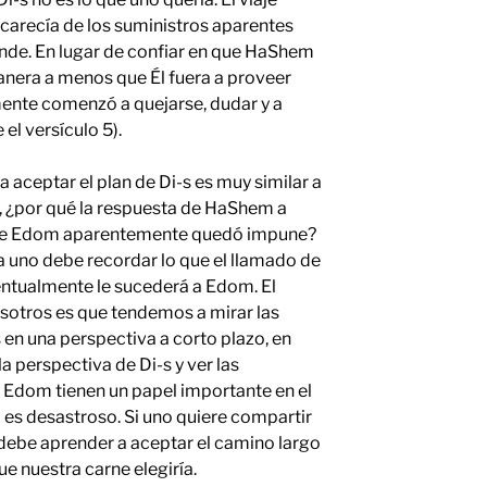
 carecía de los suministros aparentes
nde. En lugar de confiar en que HaShem
anera a menos que Él fuera a proveer
mente comenzó a quejarse, dudar y a
el versículo 5).
a aceptar el plan de Di-s es muy similar a
, ¿por qué la respuesta de HaShem a
s que Edom aparentemente quedó impune?
 uno debe recordar lo que el llamado de
ventualmente le sucederá a Edom. El
sotros es que tendemos a mirar las
en una perspectiva a corto plazo, en
a perspectiva de Di-s y ver las
y Edom tienen un papel importante en el
ro es desastroso. Si uno quiere compartir
 debe aprender a aceptar el camino largo
que nuestra carne elegiría.