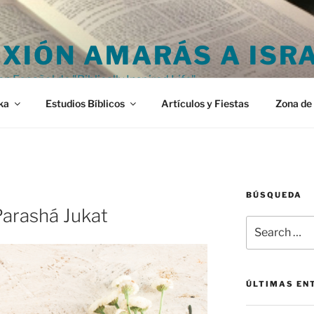
XIÓN AMARÁS A ISR
en Español de "Biblically Inspired Life"
ka
Estudios Bíblicos
Artículos y Fiestas
Zona de 
BÚSQUEDA
Parashá Jukat
Search
for:
ÚLTIMAS EN