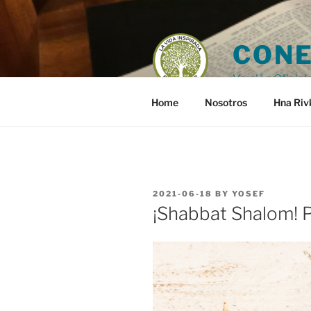
Skip
to
content
CONE
Versión Oficial 
Home
Nosotros
Hna Riv
POSTED
2021-06-18
BY
YOSEF
ON
¡Shabbat Shalom! 