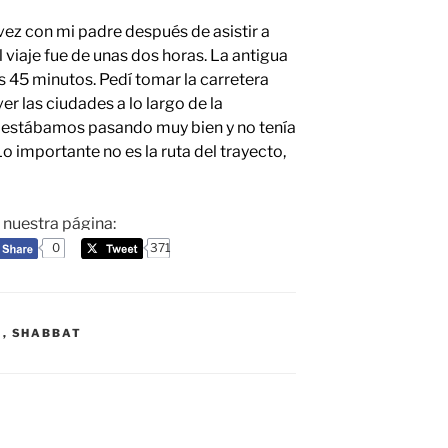
vez con mi padre después de asistir a
el viaje fue de unas dos horas. La antigua
s 45 minutos. Pedí tomar la carretera
r las ciudades a lo largo de la
 lo estábamos pasando muy bien y no tenía
Lo importante no es la ruta del trayecto,
a nuestra página:
0
371
Á
,
SHABBAT