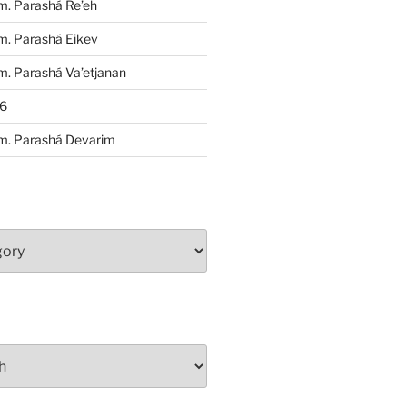
m. Parashá Re’eh
m. Parashá Eikev
. Parashá Va’etjanan
86
m. Parashá Devarim
S