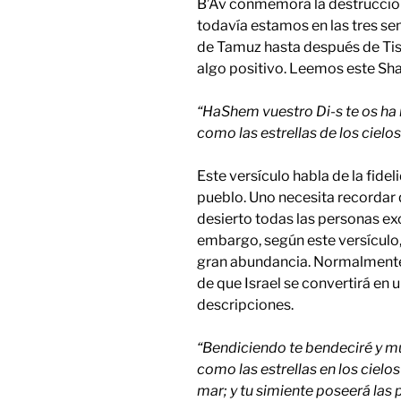
B’Av conmemora la destrucció
todavía estamos en las tres s
de Tamuz hasta después de Tish
algo positivo. Leemos este Sh
“HaShem vuestro Di-s te os ha 
como las estrellas de los cielos
Este versículo habla de la fid
pueblo. Uno necesita recordar 
desierto todas las personas ex
embargo, según este versículo,
gran abundancia. Normalmente
de que Israel se convertirá en 
descripciones.
“Bendiciendo te bendeciré y mu
como las estrellas en los cielos
mar; y tu simiente poseerá las