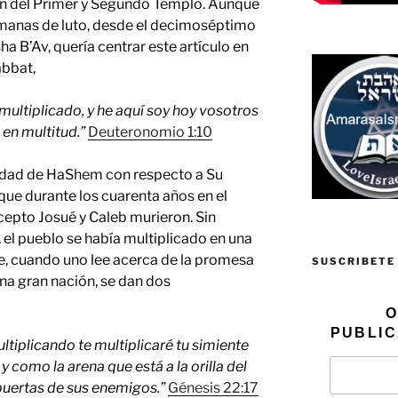
n del Primer y Segundo Templo. Aunque
emanas de luto, desde el decimoséptimo
a B’Av, quería centrar este artículo en
abbat,
multiplicado, y he aquí soy hoy vosotros
 en multitud.”
Deuteronomio 1:10
elidad de HaShem con respecto a Su
que durante los cuarenta años en el
cepto Josué y Caleb murieron. Sin
 el pueblo se había multiplicado en una
, cuando uno lee acerca de la promesa
SUSCRIBETE
una gran nación, se dan dos
O
PUBLIC
ltiplicando te multiplicaré tu simiente
 y como la arena que está a la orilla del
 puertas de sus enemigos.”
Génesis 22:17