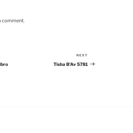
 a comment.
NEXT
Next
Post
ibro
Tisha B’Av 5781