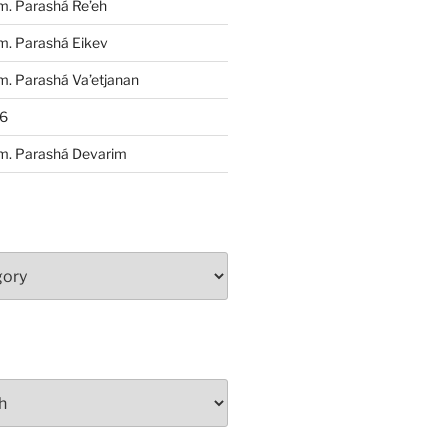
m. Parashá Re’eh
m. Parashá Eikev
. Parashá Va’etjanan
86
m. Parashá Devarim
S