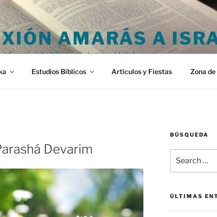
XIÓN AMARÁS A ISR
en Español de "Biblically Inspired Life"
ka
Estudios Bíblicos
Artículos y Fiestas
Zona de 
BÚSQUEDA
Parashá Devarim
Search
for:
ÚLTIMAS EN