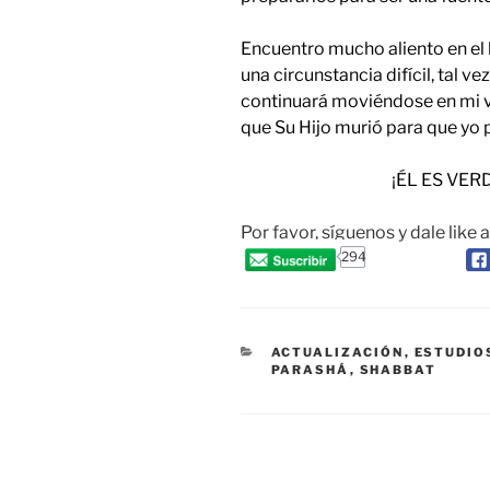
Encuentro mucho aliento en el
una circunstancia difícil, tal ve
continuará moviéndose en mi vi
que Su Hijo murió para que yo p
¡ÉL ES VE
Por favor, síguenos y dale like 
294
CATEGORIES
ACTUALIZACIÓN
,
ESTUDIO
PARASHÁ
,
SHABBAT