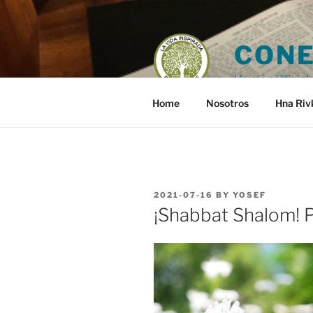
Skip
to
content
CONE
Versión Oficial 
Home
Nosotros
Hna Riv
POSTED
2021-07-16
BY
YOSEF
ON
¡Shabbat Shalom! 