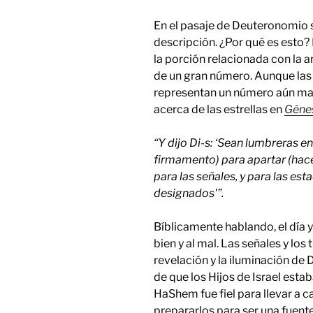
En el pasaje de Deuteronomio 
descripción. ¿Por qué es esto?
la porción relacionada con la a
de un gran número. Aunque las 
representan un número aún may
acerca de las estrellas en
Génes
“Y dijo Di-s: ‘Sean lumbreras en
firmamento) para apartar (hacer 
para las señales, y para las est
designados'”.
Bíblicamente hablando, el día y
bien y al mal. Las señales y lo
revelación y la iluminación de D
de que los Hijos de Israel estaba
HaShem fue fiel para llevar a ca
prepararlos para ser una fuent