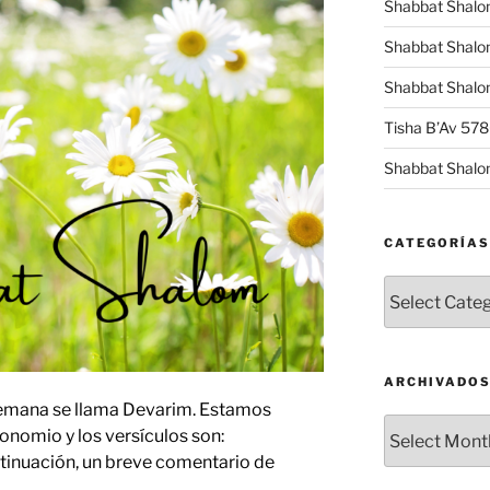
Shabbat Shalo
Shabbat Shalo
Shabbat Shalom
Tisha B’Av 57
Shabbat Shalo
CATEGORÍAS
Categorías
ARCHIVADO
 semana se llama Devarim. Estamos
Archivados
nomio y los versículos son:
ntinuación, un breve comentario de