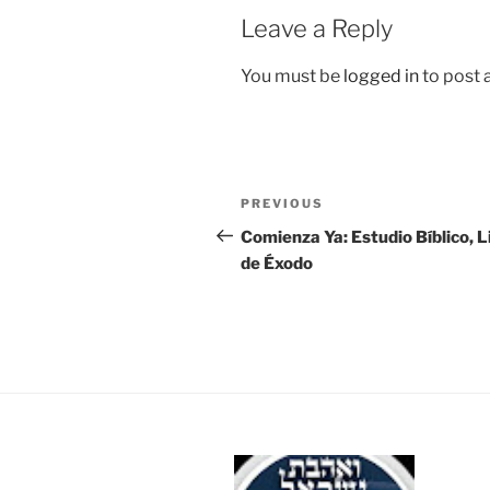
Leave a Reply
You must be
logged in
to post
Post
Previous
PREVIOUS
navigation
Post
Comienza Ya: Estudio Bíblico, L
de Éxodo