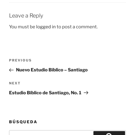
Leave a Reply
You must be
logged in
to post a comment.
Post
Previous
PREVIOUS
navigation
Post
Nuevo Estudio Bíblico – Santiago
Next
NEXT
Post
Estudio Bíblico de Santiago, No. 1
BÚSQUEDA
Search