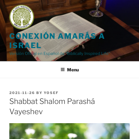
Skip
to
content
CONEXIÓN AMARÁS A
ISRAEL
Versión Oficial en Español de "Biblically Inspired Life"
Menu
POSTED
2021-11-26
BY
YOSEF
ON
Shabbat Shalom Parashá
Vayeshev