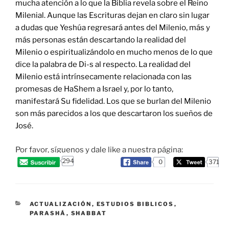
mucha atención a lo que la Biblia revela sobre el Reino
Milenial. Aunque las Escrituras dejan en claro sin lugar
a dudas que Yeshúa regresará antes del Milenio, más y
más personas están descartando la realidad del
Milenio o espiritualizándolo en mucho menos de lo que
dice la palabra de Di-s al respecto. La realidad del
Milenio está intrínsecamente relacionada con las
promesas de HaShem a Israel y, por lo tanto,
manifestará Su fidelidad. Los que se burlan del Milenio
son más parecidos a los que descartaron los sueños de
José.
Por favor, síguenos y dale like a nuestra página:
294
0
371
CATEGORIES
ACTUALIZACIÓN
,
ESTUDIOS BIBLICOS
,
PARASHÁ
,
SHABBAT