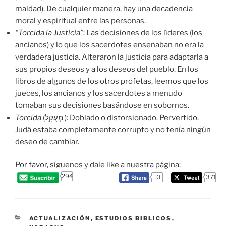
maldad). De cualquier manera, hay una decadencia
moral y espiritual entre las personas.
“Torcida la Justicia”
: Las decisiones de los líderes (los
ancianos) y lo que los sacerdotes enseñaban no era la
verdadera justicia. Alteraron la justicia para adaptarla a
sus propios deseos y a los deseos del pueblo. En los
libros de algunos de los otros profetas, leemos que los
jueces, los ancianos y los sacerdotes a menudo
tomaban sus decisiones basándose en sobornos.
Torcida
(מְעֻקָּֽל ): Doblado o distorsionado. Pervertido.
Judá estaba completamente corrupto y no tenía ningún
deseo de cambiar.
Por favor, síguenos y dale like a nuestra página:
294
0
371
CATEGORIES
ACTUALIZACIÓN
,
ESTUDIOS BIBLICOS
,