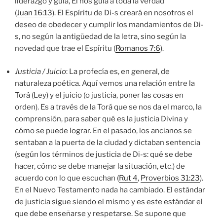
liderazgo y guía, Él nos guía a toda la verdad
(
Juan 16:13
). El Espíritu de Di-s creará en nosotros el
deseo de obedecer y cumplir los mandamientos de Di-
s, no según la antigüedad de la letra, sino según la
novedad que trae el Espíritu (
Romanos 7:6
).
Justicia / Juicio
: La profecía es, en general, de
naturaleza poética. Aquí vemos una relación entre la
Torá (Ley) y el juicio (o justicia, poner las cosas en
orden). Es a través de la Torá que se nos da el marco, la
comprensión, para saber qué es la justicia Divina y
cómo se puede lograr. En el pasado, los ancianos se
sentaban a la puerta de la ciudad y dictaban sentencia
(según los términos de justicia de Di-s: qué se debe
hacer, cómo se debe manejar la situación, etc.) de
acuerdo con lo que escuchan (
Rut 4
,
Proverbios 31:23
).
En el Nuevo Testamento nada ha cambiado. El estándar
de justicia sigue siendo el mismo y es este estándar el
que debe enseñarse y respetarse. Se supone que