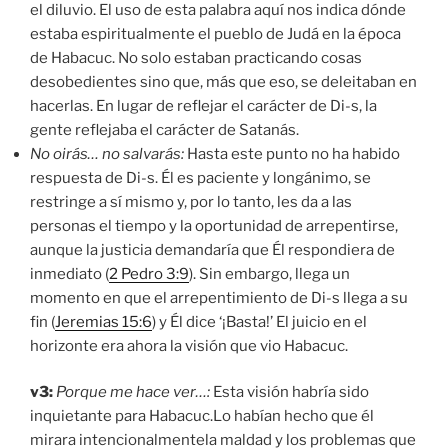
el diluvio. El uso de esta palabra aquí nos indica dónde
estaba espiritualmente el pueblo de Judá en la época
de Habacuc. No solo estaban practicando cosas
desobedientes sino que, más que eso, se deleitaban en
hacerlas. En lugar de reflejar el carácter de Di-s, la
gente reflejaba el carácter de Satanás.
No oirás… no salvarás:
Hasta este punto no ha habido
respuesta de Di-s. Él es paciente y longánimo, se
restringe a sí mismo y, por lo tanto, les da a las
personas el tiempo y la oportunidad de arrepentirse,
aunque la justicia demandaría que Él respondiera de
inmediato (
2 Pedro 3:9
). Sin embargo, llega un
momento en que el arrepentimiento de Di-s llega a su
fin (
Jeremias 15:6
) y Él dice ‘¡Basta!’ El juicio en el
horizonte era ahora la visión que vio Habacuc.
v3:
Porque me hace ver…:
Esta visión habría sido
inquietante para Habacuc.Lo habían hecho que él
mirara intencionalmentela maldad y los problemas que