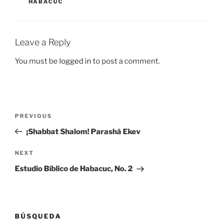
HABACUC
Leave a Reply
You must be
logged in
to post a comment.
Post
Previous
PREVIOUS
navigation
Post
¡Shabbat Shalom! Parashá Ekev
Next
NEXT
Post
Estudio Bíblico de Habacuc, No. 2
BÚSQUEDA