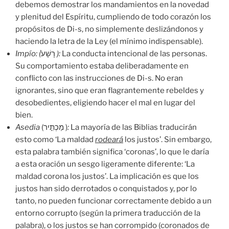
debemos demostrar los mandamientos en la novedad
y plenitud del Espíritu, cumpliendo de todo corazón los
propósitos de Di-s, no simplemente deslizándonos y
haciendo la letra de la Ley (el mínimo indispensable).
Impío: (
רָשָׁע֙
):
La conducta intencional de las personas.
Su comportamiento estaba deliberadamente en
conflicto con las instrucciones de Di-s. No eran
ignorantes, sino que eran flagrantemente rebeldes y
desobedientes, eligiendo hacer el mal en lugar del
bien.
Asedia
(מַכְתִּ֣יר )
:
La mayoría de las Biblias traducirán
esto como ‘La maldad
rodeará
los justos’. Sin embargo,
esta palabra también significa ‘coronas’, lo que le daría
a esta oración un sesgo ligeramente diferente: ‘La
maldad corona los justos’. La implicación es que los
justos han sido derrotados o conquistados y, por lo
tanto, no pueden funcionar correctamente debido a un
entorno corrupto (según la primera traducción de la
palabra), o los justos se han corrompido (coronados de