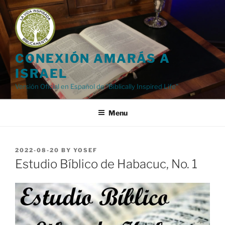
Skip
to
content
CONEXIÓN AMARÁS A
ISRAEL
Versión Oficial en Español de "Biblically Inspired Life"
Menu
POSTED
2022-08-20
BY
YOSEF
ON
Estudio Bíblico de Habacuc, No. 1