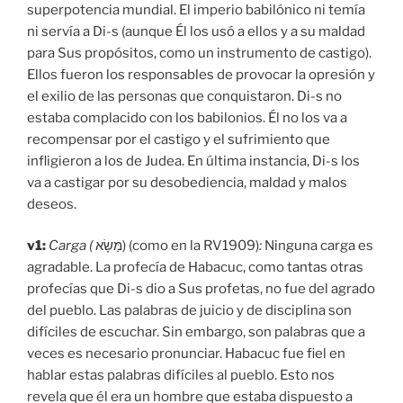
superpotencia mundial. El imperio babilónico ni temía
ni servía a Di-s (aunque Él los usó a ellos y a su maldad
para Sus propósitos, como un instrumento de castigo).
Ellos fueron los responsables de provocar la opresión y
el exilio de las personas que conquistaron. Di-s no
estaba complacido con los babilonios. Él no los va a
recompensar por el castigo y el sufrimiento que
infligieron a los de Judea. En última instancia, Di-s los
va a castigar por su desobediencia, maldad y malos
deseos.
v1:
Carga (
מַּשָׂא) (como en la RV1909)
:
Ninguna carga es
agradable. La profecía de Habacuc, como tantas otras
profecías que Di-s dio a Sus profetas, no fue del agrado
del pueblo. Las palabras de juicio y de disciplina son
difíciles de escuchar. Sin embargo, son palabras que a
veces es necesario pronunciar. Habacuc fue fiel en
hablar estas palabras difíciles al pueblo. Esto nos
revela que él era un hombre que estaba dispuesto a