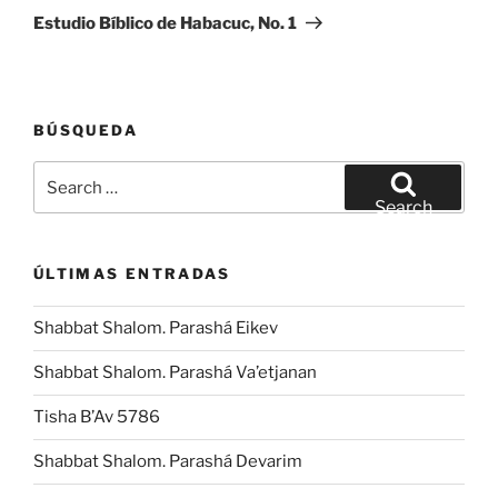
Post
Estudio Bíblico de Habacuc, No. 1
BÚSQUEDA
Search
for:
Search
ÚLTIMAS ENTRADAS
Shabbat Shalom. Parashá Eikev
Shabbat Shalom. Parashá Va’etjanan
Tisha B’Av 5786
Shabbat Shalom. Parashá Devarim