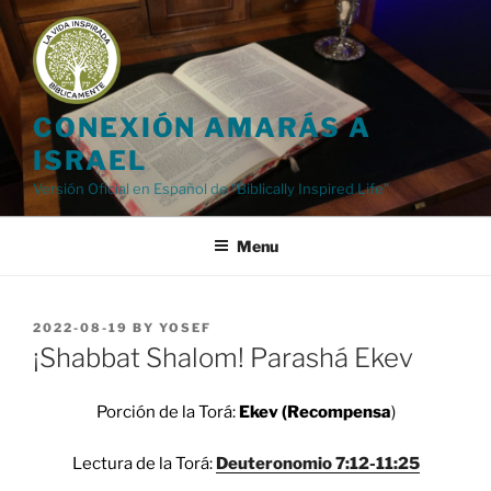
Skip
to
content
CONEXIÓN AMARÁS A
ISRAEL
Versión Oficial en Español de "Biblically Inspired Life"
Menu
POSTED
2022-08-19
BY
YOSEF
ON
¡Shabbat Shalom! Parashá Ekev
Porción de la Torá:
Ekev (Recompensa
)
Lectura de la Torá:
Deuteronomio 7:12-11:25