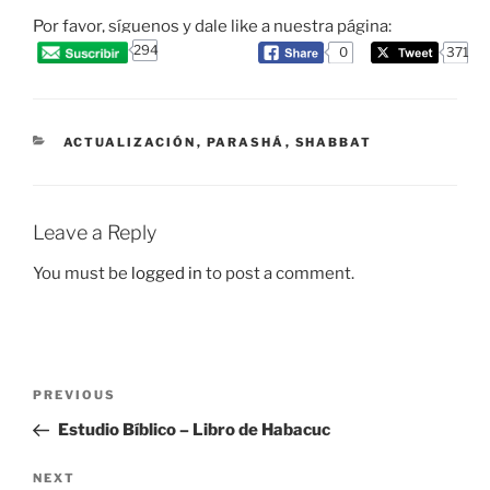
Por favor, síguenos y dale like a nuestra página:
294
0
371
CATEGORIES
ACTUALIZACIÓN
,
PARASHÁ
,
SHABBAT
Leave a Reply
You must be
logged in
to post a comment.
Post
Previous
PREVIOUS
navigation
Post
Estudio Bíblico – Libro de Habacuc
Next
NEXT