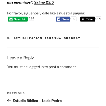
mis enemigos”.
Salmo 23:5
Por favor, síguenos y dale like a nuestra página:
294
0
371
CATEGORIES
ACTUALIZACIÓN
,
PARASHÁ
,
SHABBAT
Leave a Reply
You must be
logged in
to post a comment.
Post
Previous
PREVIOUS
navigation
Post
Estudio Bíblico – 1a de Pedro