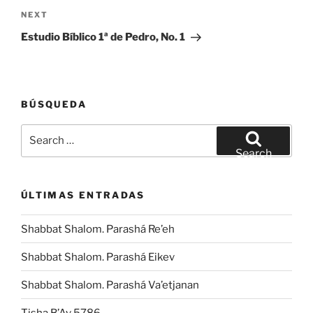
Next
NEXT
Post
Estudio Bíblico 1ª de Pedro, No. 1
BÚSQUEDA
Search
for:
Search
ÚLTIMAS ENTRADAS
Shabbat Shalom. Parashá Re’eh
Shabbat Shalom. Parashá Eikev
Shabbat Shalom. Parashá Va’etjanan
Tisha B’Av 5786