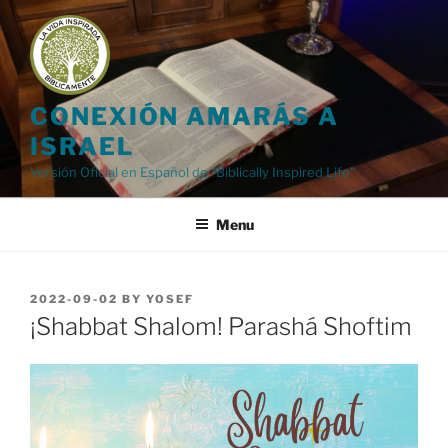
Skip
to
content
CONEXIÓN AMARÁS A
ISRAEL
Versión Oficial en Español de "Biblically Inspired Life"
Menu
POSTED
2022-09-02
BY
YOSEF
ON
¡Shabbat Shalom! Parashá Shoftim