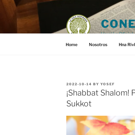
Skip
to
content
CONE
Versión Oficial 
Home
Nosotros
Hna Riv
POSTED
2022-10-14
BY
YOSEF
ON
¡Shabbat Shalom! 
Sukkot