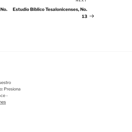
NEXT
Next
Post
 No.
Estudio Bíblico Tesalonicenses, No.
13
uestro
io: Presiona
ace -
nes