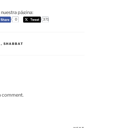
a nuestra página:
0
371
Á
,
SHABBAT
 a comment.