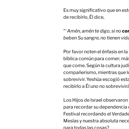
Es muy significativo que en es
de recibirlo, Él dice,
“
‘ Amén, amén te digo, si no
co
beben Su sangre, no tienen vid
Por favor noten el énfasis en l
bíblica común para comer; más
que come. Según la cultura judí
compañerismo, mientras que l
sobrevivir. Yeshúa escogió esta
recibirlo a Él uno no sobrevivir
Los Hijos de Israel observaron
para recordar su dependencia d
Festival recordando el Verdade
Mesías y nuestra absoluta nece
para todas las cosas?