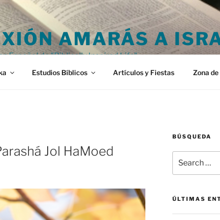
XIÓN AMARÁS A ISR
en Español de "Biblically Inspired Life"
ka
Estudios Bíblicos
Artículos y Fiestas
Zona de 
BÚSQUEDA
Parashá Jol HaMoed
Search
for:
ÚLTIMAS EN