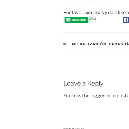
Por favor, síguenos y dale like 
294
CATEGORIES
ACTUALIZACIÓN
,
PARASH
Leave a Reply
You must be
logged in
to post
Post