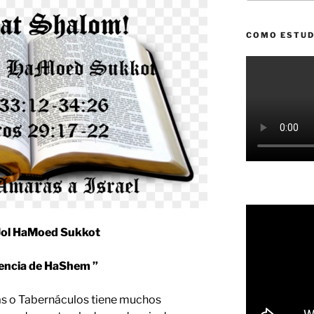
COMO ESTUD
Jol HaMoed Sukkot
ncia de HaShem ”
as o Tabernáculos tiene muchos