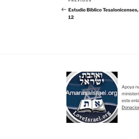
Previous
PREVIOUS
navigation
Post
Estudio Bíblico Tesalonicenses,
12
Apoya n
minister
este enl
Donacio