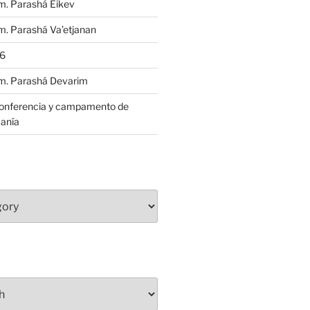
m. Parashá Eikev
. Parashá Va’etjanan
86
m. Parashá Devarim
conferencia y campamento de
anía
S