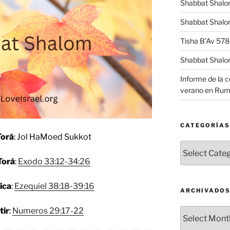
Shabbat Shalo
Shabbat Shalom
Tisha B’Av 57
Shabbat Shalo
Informe de la 
verano en Rum
CATEGORÍAS
Torá
: Jol HaMoed Sukkot
Categorías
Torá
:
Exodo 33:12-34:26
ica
:
Ezequiel 38:18-39:16
ARCHIVADO
tir
:
Numeros 29:17-22
Archivados