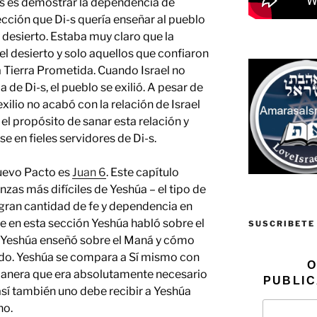
es es demostrar la dependencia de
ección que Di-s quería enseñar al pueblo
 desierto. Estaba muy claro que la
el desierto y solo aquellos que confiaron
la Tierra Prometida. Cuando Israel no
de Di-s, el pueblo se exilió. A pesar de
xilio no acabó con la relación de Israel
l propósito de sanar esta relación y
se en fieles servidores de Di-s.
Nuevo Pacto es
Juan 6
. Este capítulo
zas más difíciles de Yeshúa – el tipo de
gran cantidad de fe y dependencia en
ue en esta sección Yeshúa habló sobre el
SUSCRIBETE
o. Yeshúa enseñó sobre el Maná y cómo
ivido. Yeshúa se compara a Sí mismo con
O
manera que era absolutamente necesario
PUBLIC
 así también uno debe recibir a Yeshúa
no.