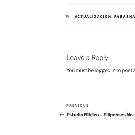
CATEGORIES
ACTUALIZACIÓN
,
PARASH
Leave a Reply
You must be
logged in
to post
Post
Previous
PREVIOUS
navigation
Post
Estudio Bíblico – Filipenses No.