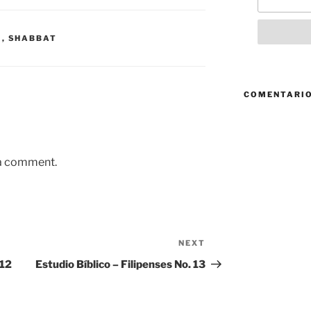
Á
,
SHABBAT
COMENTARIO
 a comment.
NEXT
Next
Post
 12
Estudio Bíblico – Filipenses No. 13