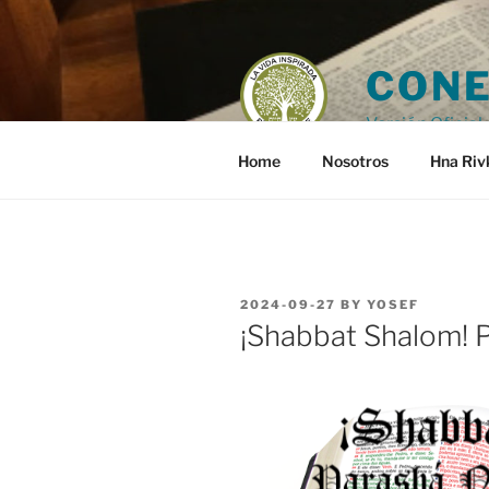
Skip
to
content
CONE
Versión Oficial 
Home
Nosotros
Hna Riv
POSTED
2024-09-27
BY
YOSEF
ON
¡Shabbat Shalom! P