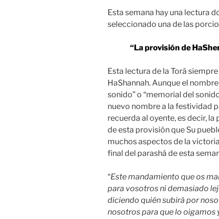
Esta semana hay una lectura do
seleccionado una de las porci
“La provisión de HaShem
Esta lectura de la Torá siempre
HaShannah. Aunque el nombre bí
sonido” o “memorial del sonido”
nuevo nombre a la festividad pa
recuerda al oyente, es decir, l
de esta provisión que Su puebl
muchos aspectos de la victoria,
final del parashá de esta sema
“
Este mandamiento que os man
para vosotros ni demasiado lej
diciendo quién subirá por nosot
nosotros para que lo oigamos 