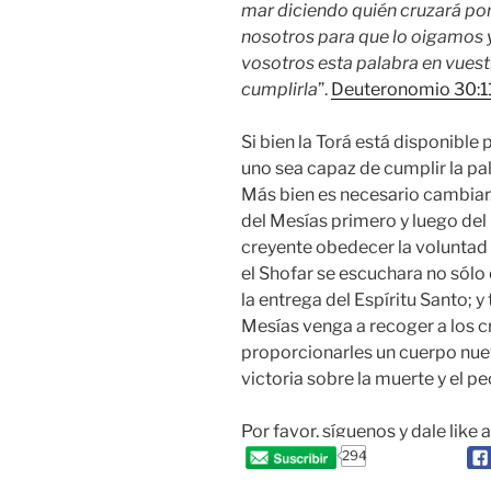
mar diciendo quién cruzará por 
nosotros para que lo oigamos 
vosotros esta palabra en vuest
cumplirla
”.
Deuteronomio 30:1
Si bien la Torá está disponible
uno sea capaz de cumplir la pal
Más bien es necesario cambiar.
del Mesías primero y luego del 
creyente obedecer la voluntad
el Shofar se escuchara no sólo 
la entrega del Espíritu Santo; 
Mesías venga a recoger a los c
proporcionarles un cuerpo nuev
victoria sobre la muerte y el p
Por favor, síguenos y dale like 
294