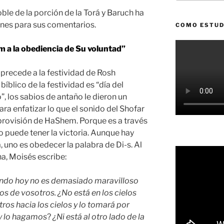
ble de la porción de la Torá y Baruch ha
ones para sus comentarios.
COMO ESTUD
 a la obediencia de Su voluntad”
 precede a la festividad de Rosh
blico de la festividad es “día del
, los sabios de antaño le dieron un
ra enfatizar lo que el sonido del Shofar
a provisión de HaShem. Porque es a través
o puede tener la victoria. Aunque hay
 uno es obedecer la palabra de Di-s. Al
na, Moisés escribe:
do hoy no es demasiado maravilloso
os de vosotros. ¿No está en los cielos
ros hacia los cielos y lo tomará por
y lo hagamos
?
¿Ni está al otro lado de la