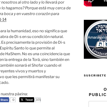
nosotros al otro lado y lo llevará por
y lo hagamos? Porque está muy cerca de
ra boca y en vuestro corazón para
1-14
 para la humanidad, eso no significa que
abra de Di-s en su condición natural.
 Es precisamente la provisión de Di-s
Espíritu Santo lo que permite al
 de HaShem. No es una coincidencia que
en la entrega de la Torá, sino también en
y también sonará el Shofar cuando el
reyentes vivos y muertos y
SUSCRIBETE
o que les permitirá manifestar su
ecado.
O
a nuestra página:
PUBLIC
0
371