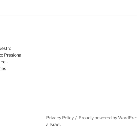
uestro
io: Presiona
ace -
nes
Privacy Policy
Proudly powered by WordPre