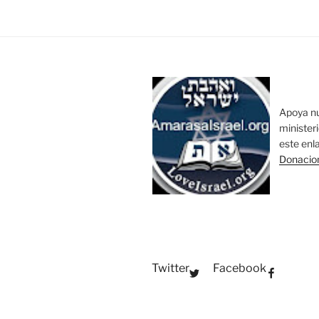
Apoya n
minister
este enl
Donacio
Twitter
Facebook