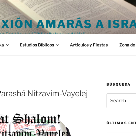
XIÓN AMARÁS A ISR
en Español de "Biblically Inspired Life"
ka
Estudios Bíblicos
Artículos y Fiestas
Zona de 
BÚSQUEDA
arashá Nitzavim-Vayelej
Search
for:
ÚLTIMAS EN