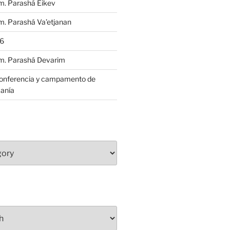
m. Parashá Eikev
. Parashá Va’etjanan
86
m. Parashá Devarim
conferencia y campamento de
anía
S