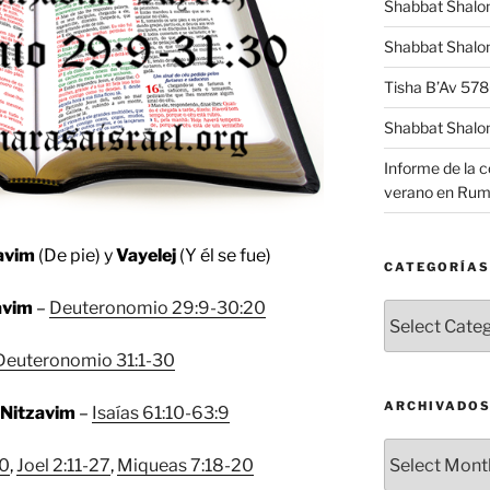
Shabbat Shalo
Shabbat Shalom
Tisha B’Av 57
Shabbat Shalo
Informe de la 
verano en Rum
avim
(De pie) y
Vayelej
(Y él se fue)
CATEGORÍAS
avim
–
Deuteronomio 29:9-30:20
Categorías
Deuteronomio 31:1-30
ARCHIVADO
:
Nitzavim
–
Isaías 61:10-63:9
Archivados
10
,
Joel 2:11-27
,
Miqueas 7:18-20