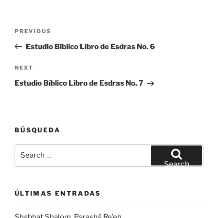
Post
Previous
PREVIOUS
navigation
Post
Estudio Bíblico Libro de Esdras No. 6
Next
NEXT
Post
Estudio Bíblico Libro de Esdras No. 7
BÚSQUEDA
Search
for:
Search
ÚLTIMAS ENTRADAS
Shabbat Shalom. Parashá Re’eh