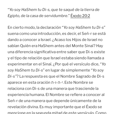
“
Yo soy HaShem tu Di-s, que te saqué de la tierra de
Egipto, de la casa de servidumbre
.”
Éxodo 20:2
En cierto modo, la declaración “
Yo soy HaShem tu Di-s
”
suena como una introducción, es decir, el Señ-r se está
dando a conocer a Israel. ¿Acaso los Hijos de Israel no
sabían Quién era HaShem antes del Monte Sinaí? Hay
una diferencia significativa entre saber que Di-s existe
y el tipo de relación que Israel estaba siendo llamada a
experimentar en el Sinaí. ¿Por qué el versículo dice, “
Yo
soy HaShem tu Di-s
” en lugar de simplemente “
Yo soy
Di-s”
? La respuesta es que el Nombre Sagrado de Di-s
aparece en esta oración י-ה-ו-ה. Este Nombre se
relaciona con Di-s de una manera que trasciende la
experiencia humana. El Nombre se refiere a conocer al
Señ-r de una manera que depende únicamente de la
revelación divina. Es muy importante que el Éxodo se
mencione en la segunda mitad de este versículo. Como