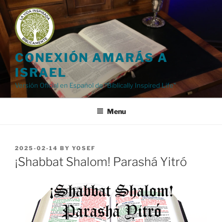
Skip
to
content
CONEXIÓN AMARÁS A
ISRAEL
Versión Oficial en Español de "Biblically Inspired Life"
Menu
POSTED
2025-02-14
BY
YOSEF
ON
¡Shabbat Shalom! Parashá Yitró