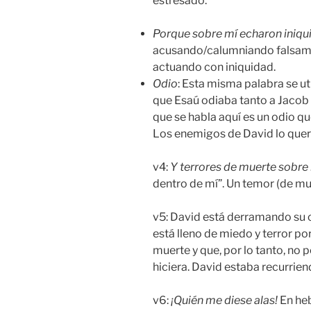
estresado.
Porque sobre mí echaron iniqu
acusando/calumniando falsame
actuando con iniquidad.
Odio
: Esta misma palabra se ut
que Esaú odiaba tanto a Jacob 
que se habla aquí es un odio qu
Los enemigos de David lo quer
v4:
Y terrores de muerte sobre
dentro de mí”. Un temor (de mu
v5: David está derramando su 
está lleno de miedo y terror po
muerte y que, por lo tanto, no 
hiciera. David estaba recurrien
v6:
¡Quién me
diese
alas!
En heb