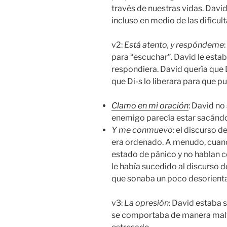
través de nuestras vidas. David
incluso en medio de las dificul
v2:
Está atento, y respóndeme
para “escuchar”. David le estab
respondiera. David quería que D
que Di-s lo liberara para que p
Clamo en mi oración
: David no
enemigo parecía estar sacándo
Y me conmuevo
: el discurso 
era ordenado. A menudo, cuando
estado de pánico y no hablan c
le había sucedido al discurso d
que sonaba un poco desorient
v3:
La opresión
: David estaba 
se comportaba de manera malva