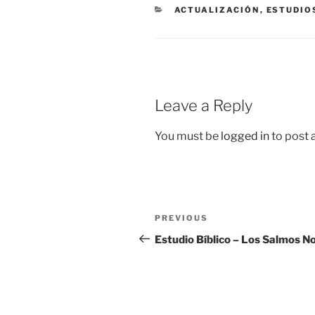
CATEGORIES
ACTUALIZACIÓN
,
ESTUDIO
Leave a Reply
You must be
logged in
to post
Post
Previous
PREVIOUS
navigation
Post
Estudio Bíblico – Los Salmos No