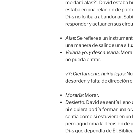
me dará alas?”. David estaba 
estaba en una relación de pacto
Di-s no lo iba a abandonar. Sa
responder y actuar en sus circ
Alas
: Se refiere a un instrumen
una manera de salir de una sit
Volaría yo, y descansaría
: Mora
no pueda entrar.
v7:
Ciertamente huiría lejos
: N
desorden y falta de dirección e
Moraría
:
Morar.
Desierto:
David se sentía lleno 
ni siquiera podía formar una o
sentía como si estuviera en un 
pero aquí toma la decisión de 
Di-s que dependía de Él. Bíblic