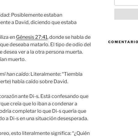
idad
: Posiblemente estaban
nte a David, diciendo que estaba
iliza en
Génesis 27:41
, donde se habla de
COMENTARIO
que deseaba matarlo. El tipo de odio del
e desea ver a la otra persona muerta.
ían muerto.
 mí han caído
: Literalmente: “Tiembla
erte) había caído sobre David.
corazón ante Di-s. Está confesando que
rque creía que lo iban a condenar a
podría completar lo que Di-s quería que
do a Di-s en una situación desesperada.
reo, esto literalmente significa: “¿Quién