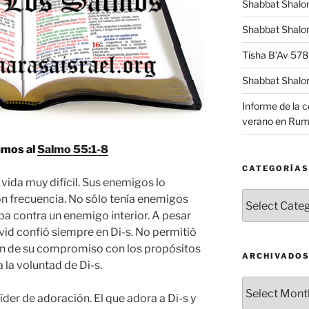
Shabbat Shalo
Shabbat Shalom
Tisha B’Av 57
Shabbat Shalo
Informe de la 
verano en Rum
amos al
Salmo 55:1-8
CATEGORÍAS
 vida muy difícil. Sus enemigos lo
Categorías
on frecuencia. No sólo tenía enemigos
ba contra un enemigo interior. A pesar
vid confió siempre en Di-s. No permitió
ran de su compromiso con los propósitos
ARCHIVADO
 la voluntad de Di-s.
Archivados
Líder de adoración. El que adora a Di-s y