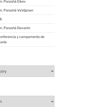
m. Parashá Eikev
. Parashá Va’etjanan
86
m. Parashá Devarim
conferencia y campamento de
anía
S