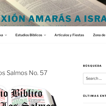
XIÓN AMARÁS A ISR
en Español de "Biblically Inspired Life"
ka
Estudios Bíblicos
Artículos y Fiestas
Zona de 
BÚSQUEDA
Los Salmos No. 57
Search
for:
ÚLTIMAS EN