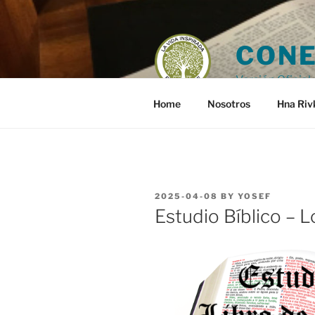
Skip
to
content
CONE
Versión Oficial 
Home
Nosotros
Hna Riv
POSTED
2025-04-08
BY
YOSEF
ON
Estudio Bíblico – 