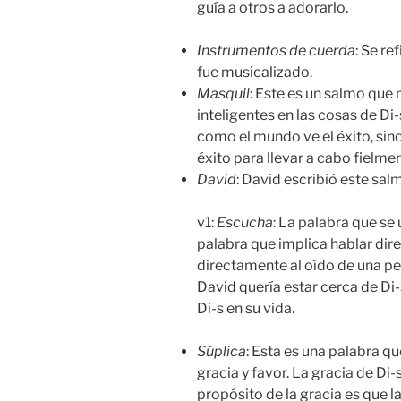
guía a otros a adorarlo.
Instrumentos de cuerda
: Se re
fue musicalizado.
Masquil
: Este es un salmo que 
inteligentes en las cosas de D
como el mundo ve el éxito, sino
éxito para llevar a cabo fielmen
David
: David escribió este sal
v1:
Escucha
: La palabra que se
palabra que implica hablar dir
directamente al oído de una pe
David quería estar cerca de Di-
Di-s en su vida.
Súplica
: Esta es una palabra q
gracia y favor. La gracia de Di-
propósito de la gracia es que l