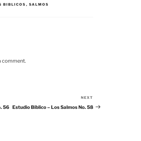
S BIBLICOS
,
SALMOS
 a comment.
NEXT
Next
Post
. 56
Estudio Bíblico – Los Salmos No. 58