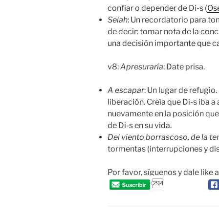
confiar o depender de Di-s (
Ose
Selah
: Un recordatorio para t
de decir: tomar nota de la concl
una decisión importante que c
v8:
Apresuraría
: Date prisa.
A escapar
: Un lugar de refugi
liberación. Creía que Di-s iba a
nuevamente en la posición que
de Di-s en su vida.
Del viento borrascoso, de la 
tormentas (interrupciones y di
Por favor, síguenos y dale like 
294