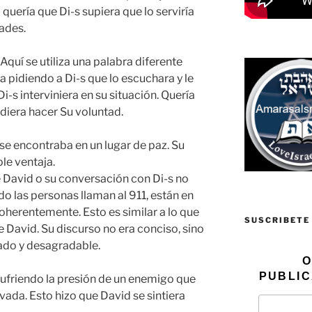
 quería que Di-s supiera que lo serviría
tades.
: Aquí se utiliza una palabra diferente
a pidiendo a Di-s que lo escuchara y le
i-s interviniera en su situación. Quería
udiera hacer Su voluntad.
 se encontraba en un lugar de paz. Su
le ventaja.
de David o su conversación con Di-s no
 las personas llaman al 911, están en
oherentemente. Esto es similar a lo que
SUSCRIBETE
e David. Su discurso no era conciso, sino
ado y desagradable.
O
PUBLIC
sufriendo la presión de un enemigo que
da. Esto hizo que David se sintiera