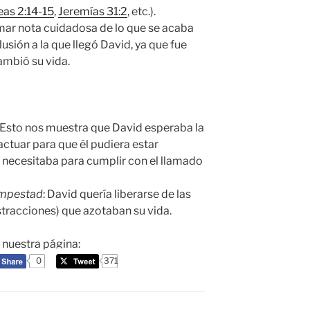
as 2:14-15
,
Jeremías 31:2
, etc.).
omar nota cuidadosa de lo que se acaba
usión a la que llegó David, ya que fue
ambió su vida.
o. Esto nos muestra que David esperaba la
 actuar para que él pudiera estar
 necesitaba para cumplir con el llamado
tempestad
: David quería liberarse de las
stracciones) que azotaban su vida.
a nuestra página:
0
371