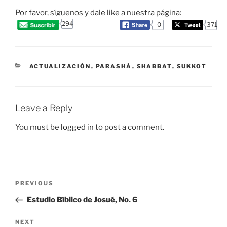
Por favor, síguenos y dale like a nuestra página:
294
0
371
CATEGORIES
ACTUALIZACIÓN
,
PARASHÁ
,
SHABBAT
,
SUKKOT
Leave a Reply
You must be
logged in
to post a comment.
Post
Previous
PREVIOUS
navigation
Post
Estudio Bíblico de Josué, No. 6
Next
NEXT