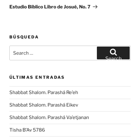
Post
Estudio Bíblico Libro de Josué, No. 7
BÚSQUEDA
Search
for:
Search
ÚLTIMAS ENTRADAS
Shabbat Shalom. Parashá Re’eh
Shabbat Shalom. Parashá Eikev
Shabbat Shalom. Parashá Va’etjanan
Tisha B’Av 5786