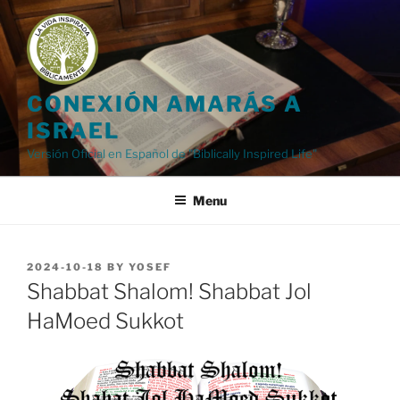
Skip
to
content
CONEXIÓN AMARÁS A
ISRAEL
Versión Oficial en Español de "Biblically Inspired Life"
Menu
POSTED
2024-10-18
BY
YOSEF
ON
Shabbat Shalom! Shabbat Jol
HaMoed Sukkot