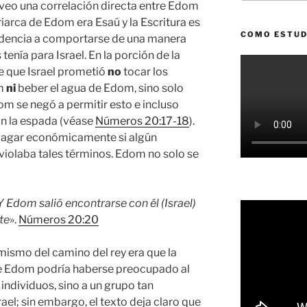
eo una correlación directa entre Edom
triarca de Edom era Esaú y la Escritura es
COMO ESTUD
endencia a comportarse de una manera
 tenía para Israel. En la porción de la
e que Israel prometió
no
tocar los
om
ni
beber el agua de Edom, sino solo
dom se negó a permitir esto e incluso
on la espada (véase
Números 20:17-18
).
pagar económicamente si algún
 violaba tales términos. Edom no solo se
 Y Edom salió encontrarse con él (Israel)
te
».
Números 20:20
mismo del camino del rey era que la
y de Edom podría haberse preocupado al
individuos, sino a un grupo tan
el; sin embargo, el texto deja claro que