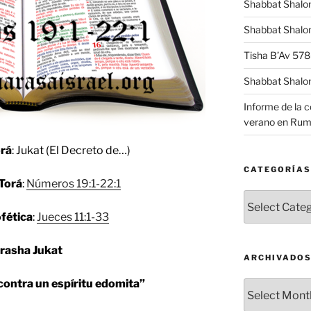
Shabbat Shalo
Shabbat Shalom
Tisha B’Av 57
Shabbat Shalo
Informe de la 
verano en Rum
orá
: Jukat (El Decreto de…)
CATEGORÍAS
 Torá
:
Números 19:1-22:1
Categorías
fética
:
Jueces 11:1-33
rasha Jukat
ARCHIVADO
contra un espíritu edomita”
Archivados