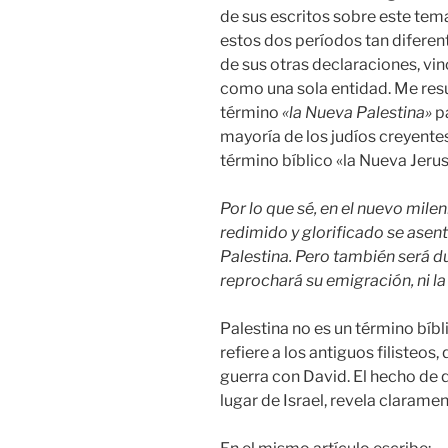
de sus escritos sobre este tema
estos dos períodos tan diferen
de sus otras declaraciones, vin
como una sola entidad. Me res
término
«la Nueva Palestina»
p
mayoría de los judíos creyentes 
término bíblico «la Nueva Jeru
Por lo que sé, en el nuevo mileni
redimido y glorificado se asen
Palestina. Pero también será d
reprochará su emigración, ni la
Palestina no es un término bíb
refiere a los antiguos filisteo
guerra con David. El hecho de qu
lugar de Israel, revela claramen