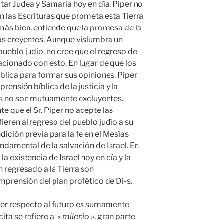
tar Judea y Samaria hoy en día. Piper no
n las Escrituras que prometa esta Tierra
más bien, entiende que la promesa de la
los creyentes. Aunque vislumbra un
pueblo judío, no cree que el regreso del
lacionado con esto. En lugar de que los
bíblica para formar sus opiniones, Piper
ensión bíblica de la justicia y la
dos no son mutuamente excluyentes.
 que el Sr. Piper no acepte las
eren al regreso del pueblo judío a su
dición previa para la fe en el Mesías
ndamental de la salvación de Israel. En
 la existencia de Israel hoy en día y la
 regresado a la Tierra son
prensión del plan profético de Di-s.
iper respecto al futuro es sumamente
ita se refiere al «
milenio
», gran parte