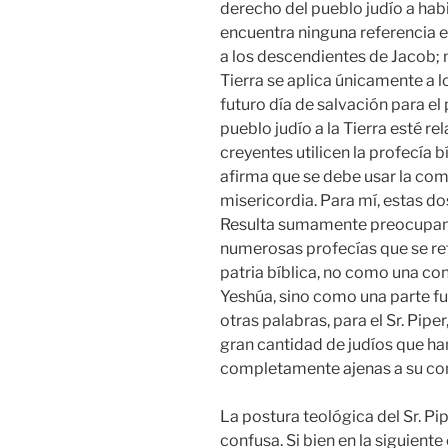
derecho del pueblo judío a habi
encuentra ninguna referencia e
a los descendientes de Jacob; 
Tierra se aplica únicamente a 
futuro día de salvación para el 
pueblo judío a la Tierra esté re
creyentes utilicen la profecía 
afirma que se debe usar la compr
misericordia. Para mí, estas 
Resulta sumamente preocupante
numerosas profecías que se refi
patria bíblica, no como una con
Yeshúa, sino como una parte fu
otras palabras, para el Sr. Piper,
gran cantidad de judíos que han
completamente ajenas a su com
La postura teológica del Sr. P
confusa. Si bien en la siguiente c