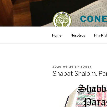
Skip
to
content
CONE
Versión Oficial 
Home
Nosotros
Hna Riv
POSTED
2026-06-26
BY
YOSEF
ON
Shabat Shalom. Pa