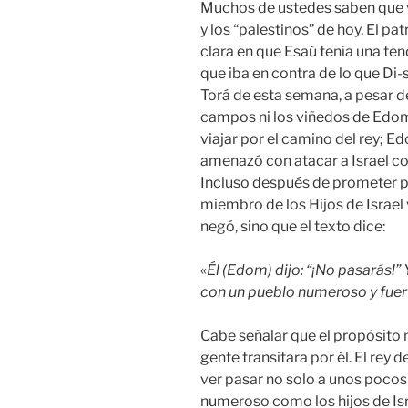
Muchos de ustedes saben que v
y los “palestinos” de hoy. El pa
clara en que Esaú tenía una t
que iba en contra de lo que Di-s
Torá de esta semana, a pesar d
campos ni los viñedos de Ed
viajar por el camino del rey; E
amenazó con atacar a Israel c
Incluso después de prometer 
miembro de los Hijos de Israel
negó, sino que el texto dice:
«
Él (Edom) dijo: “¡No pasarás!”
con un pueblo numeroso y fuer
Cabe señalar que el propósito 
gente transitara por él. El re
ver pasar no solo a unos pocos 
numeroso como los hijos de Isra