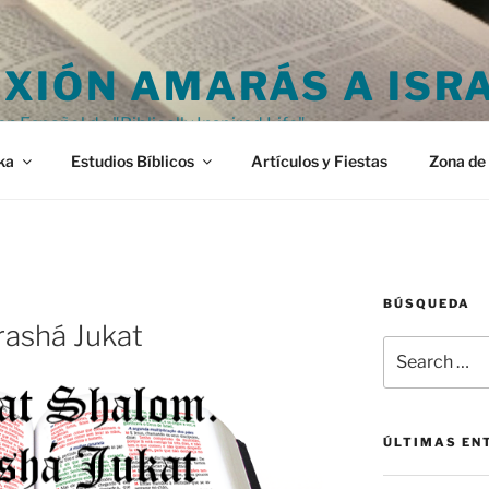
XIÓN AMARÁS A ISR
en Español de "Biblically Inspired Life"
ka
Estudios Bíblicos
Artículos y Fiestas
Zona de 
BÚSQUEDA
rashá Jukat
Search
for:
ÚLTIMAS EN