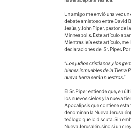
Israel acepte a Yeshúa.
Un amigo me envió una vez un c
debate amistoso entre David Br
Jesús, y John Piper, pastor de l
Minneapolis. Este artículo apare
Mientras leía este artículo, me 
declaraciones del Sr. Piper. Po
“
Los judíos cristianos y los gen
bienes inmuebles de la Tierra 
nueva tierra serán nuestros
.”
El Sr. Piper entiende que, en úl
los nuevos cielos y la nueva tie
Apocalipsis que contiene esta fr
denominan la Nueva Jerusalén).
teólogo que lo discuta. Sin emb
Nueva Jerusalén, sino si un cr