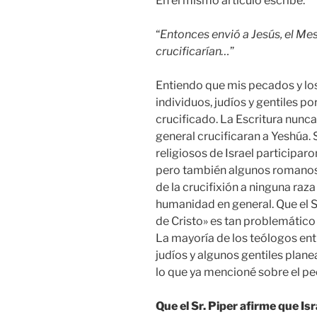
En el mismo artículo escribe:
“
Entonces envió a Jesús, el Mesí
crucificarían…
”
Entiendo que mis pecados y lo
individuos, judíos y gentiles po
crucificado. La Escritura nunca
general crucificaran a Yeshúa. S
religiosos de Israel participaro
pero también algunos romanos.
de la crucifixión a ninguna raza 
humanidad en general. Que el S
de Cristo» es tan problemático 
La mayoría de los teólogos en
judíos y algunos gentiles plane
lo que ya mencioné sobre el p
Que el Sr. Piper afirme que Isr