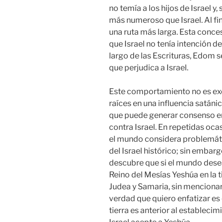
no temía a los hijos de Israel y
más numeroso que Israel. Al fi
una ruta más larga. Esta conc
que Israel no tenía intención d
largo de las Escrituras, Edo
que perjudica a Israel.
Este comportamiento no es exc
raíces en una influencia satáni
que puede generar consenso en
contra Israel. En repetidas oc
el mundo considera problemátic
del Israel histórico; sin embargo
descubre que si el mundo desea
Reino del Mesías Yeshúa en la ti
Judea y Samaria, sin menciona
verdad que quiero enfatizar es 
tierra es anterior al estableci