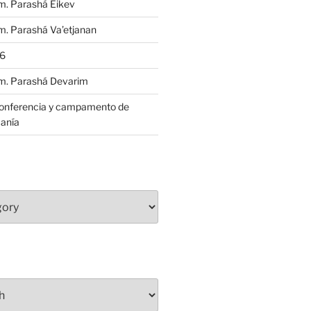
m. Parashá Eikev
. Parashá Va’etjanan
86
m. Parashá Devarim
conferencia y campamento de
anía
S