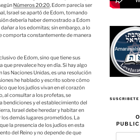
, según
Números 20:20
, Edom parecía ser
nal, Israel se apartó de Edom, tomando
esión debería haber demostrado a Edom
e dañar a los edomitas; sin embargo, a lo
m se comporta constantemente de manera
lusivo de Edom, sino que tiene sus
ca que prevalece hoy en día. Si hay algo
 las Naciones Unidas, es una resolución
asiones he hablado y escrito sobre cómo
o que los judíos vivan en el corazón
, al consultar a los profetas, se
SUSCRIBETE
 bendiciones y el establecimiento del
erra, Israel debe heredar y habitar en
O
r los demás lugares prometidos. La
PUBLIC
que la presencia de los judíos en esta
miento del Reino y no depende de que